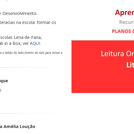
 e Desenvolvimento.
teracias na escola: formar os
colas Lima-de-Faria,
b in a Box, ver
AQUI
.
 o botão do lado direito do rato para ativar a
rque
I
ria Amélia Loução