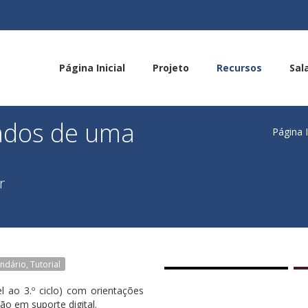
Página Inicial
Projeto
Recursos
Sal
tados de uma
Página I
r
ndário, Tutorial
l ao 3.º ciclo) com orientações
ão em suporte digital.