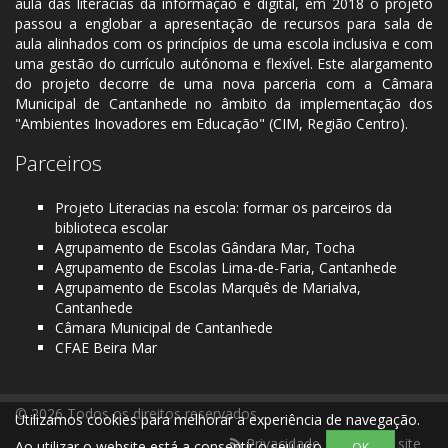
aula das literacias da informação e digital, em 2018 o projeto
passou a englobar a apresentação de recursos para sala de
aula alinhados com os princípios de uma escola inclusiva e com
uma gestão do currículo autónoma e flexível. Este alargamento
do projeto decorre de uma nova parceria com a Câmara
Municipal de Cantanhede no âmbito da implementação dos
"Ambientes Inovadores em Educação" (CIM, Região Centro).
Parceiros
Projeto Literacias na escola: formar os parceiros da
biblioteca escolar
Agrupamento de Escolas Gândara Mar, Tocha
Agrupamento de Escolas Lima-de-Faria, Cantanhede
Agrupamento de Escolas Marquês de Marialva,
Cantanhede
Câmara Municipal de Cantanhede
CFAE Beira Mar
© 2026 Todos os direitos reservados
Utilizamos cookies para melhorar a experiência de navegação.
Privacidade
Mapa do site
Ao utilizar o website está a consentir o seu uso
OK