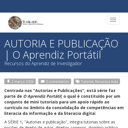
Toggle
navigat
AUTORIA E PUBLICAÇÃO
| O Aprendiz Portátil
Recursos do Aprendiz de Investigador
2 março 2025
0 comentários
Tutorial, Recursos Aula
Centrada nas "Autorias e Publicações", está série faz
parte de
O Aprendiz Portátil
, o qual é constituído por um
conjunto de mini tutoriais para um apoio rápido ao
currículo no âmbito da consolidação de competências em
literacia da informação e da literacia digita
l.
A SÉRIE 1, "Autorias e publicação", integra tutorias sobre as
noções de direito de autor, direitos conexos, domínio público,